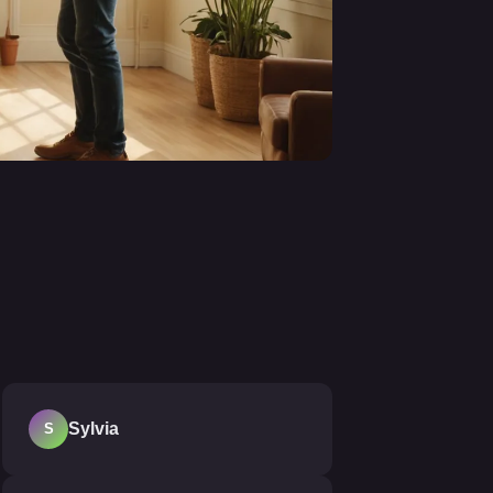
Sylvia
S